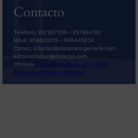
Contacto
Teléfono: 957967288 – 957964183
Móvil: 659683015 – 696445634
Correo: d.tarrias@dataconingenieria.com
administracion@datacon.com
Oficinas:
C. Ramón y Cajal, 93, 14800
Priego de Córdoba, Córdoba