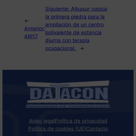
Siguiente:
Albasur coloca
la primera piedra para la
←
ampliación de un centro
Anterior:
polivalente de estancia
ARI17
diurna con terapia
ocupacional.
→
Aviso legal
Política de privacidad
Política de cookies (UE)
Contacto