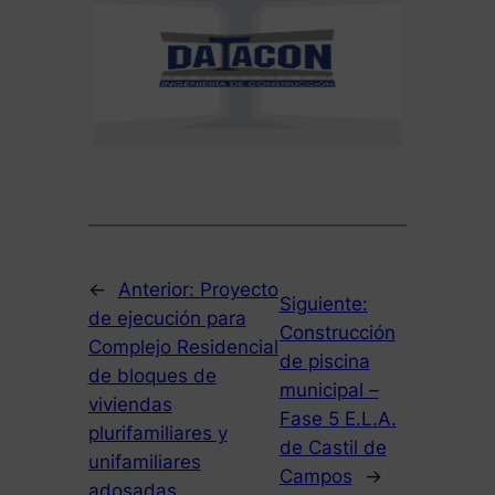
←
Anterior:
Proyecto
Siguiente:
de ejecución para
Construcción
Complejo Residencial
de piscina
de bloques de
municipal –
viviendas
Fase 5 E.L.A.
plurifamiliares y
de Castil de
unifamiliares
Campos
→
adosadas